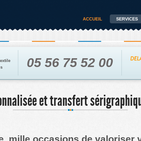
ACCUEIL
SERVICES
05 56 75 52 00
DELA
extile
is
onnalisée et transfert sérigraphiq
e, mille occasions de valoriser 