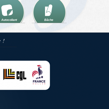
Autocollant
Bâche
e !