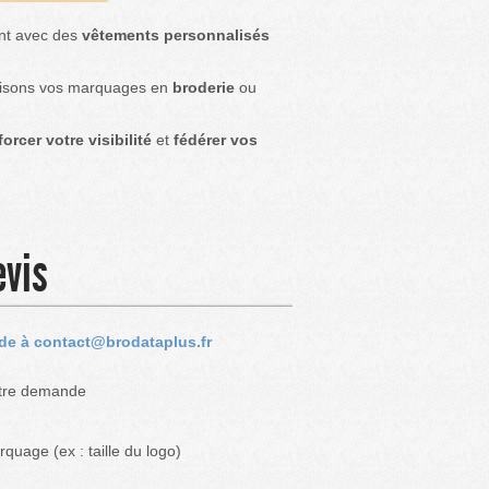
ent avec des
vêtements personnalisés
alisons vos marquages en
broderie
ou
forcer votre visibilité
et
fédérer vos
evis
de à contact@brodataplus.fr
otre demande
rquage (ex : taille du logo)