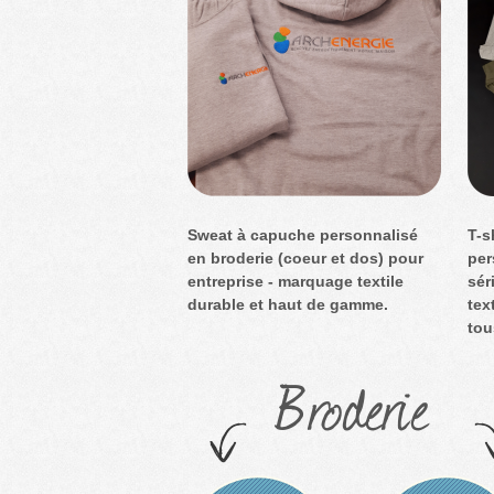
Sweat à capuche personnalisé
T-s
en broderie (coeur et dos) pour
per
entreprise - marquage textile
sér
durable et haut de gamme.
tex
tou
Broderie