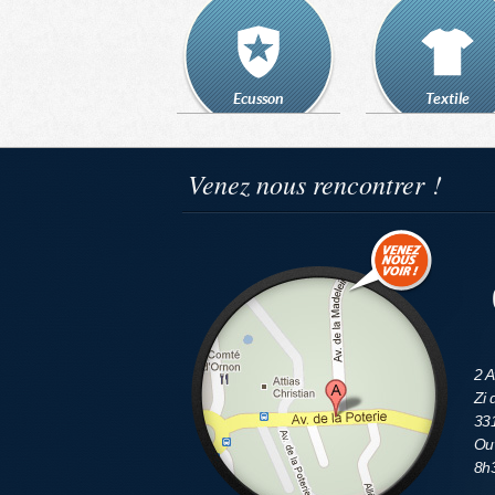
Ecusson
Textile
Venez nous rencontrer !
2 A
Zi 
33
Ouv
8h3